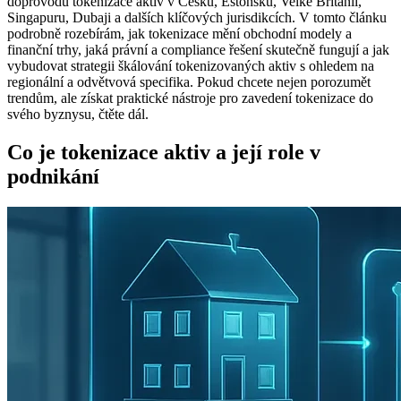
doprovodu tokenizace aktiv v Česku, Estonsku, Velké Británii,
Singapuru, Dubaji a dalších klíčových jurisdikcích. V tomto článku
podrobně rozebírám, jak tokenizace mění obchodní modely a
finanční trhy, jaká právní a compliance řešení skutečně fungují a jak
vybudovat strategii škálování tokenizovaných aktiv s ohledem na
regionální a odvětvová specifika. Pokud chcete nejen porozumět
trendům, ale získat praktické nástroje pro zavedení tokenizace do
svého byznysu, čtěte dál.
Co je tokenizace aktiv a její role v
podnikání