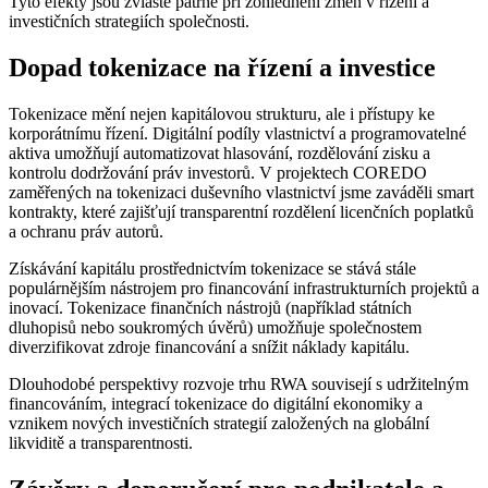
Tyto efekty jsou zvláště patrné při zohlednění změn v řízení a
investičních strategiích společnosti.
Dopad tokenizace na řízení a investice
Tokenizace mění nejen kapitálovou strukturu, ale i přístupy ke
korporátnímu řízení. Digitální podíly vlastnictví a programovatelné
aktiva umožňují automatizovat hlasování, rozdělování zisku a
kontrolu dodržování práv investorů. V projektech COREDO
zaměřených na tokenizaci duševního vlastnictví jsme zaváděli smart
kontrakty, které zajišťují transparentní rozdělení licenčních poplatků
a ochranu práv autorů.
Získávání kapitálu prostřednictvím tokenizace se stává stále
populárnějším nástrojem pro financování infrastrukturních projektů a
inovací. Tokenizace finančních nástrojů (například státních
dluhopisů nebo soukromých úvěrů) umožňuje společnostem
diverzifikovat zdroje financování a snížit náklady kapitálu.
Dlouhodobé perspektivy rozvoje trhu RWA souvisejí s udržitelným
financováním, integrací tokenizace do digitální ekonomiky a
vznikem nových investičních strategií založených na globální
likviditě a transparentnosti.