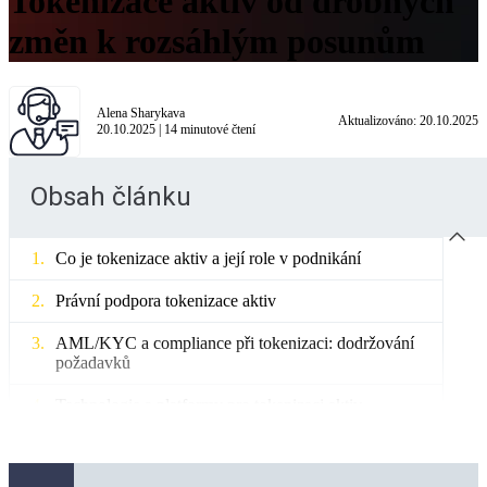
Tokenizace aktiv od drobných
změn k rozsáhlým posunům
Alena Sharykava
Aktualizováno:
20.10.2025
20.10.2025
|
14
minutové čtení
Obsah článku
Co je tokenizace aktiv a její role v podnikání
Právní podpora tokenizace aktiv
AML/KYC a compliance při tokenizaci: dodržování
požadavků
Technologie a platformy pro tokenizaci aktiv
Regionální tokenizace v Evropě, Asii a Africe