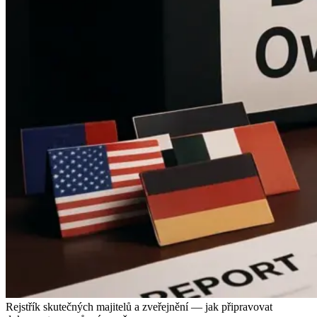
Rejstřík skutečných majitelů a zveřejnění — jak připravovat