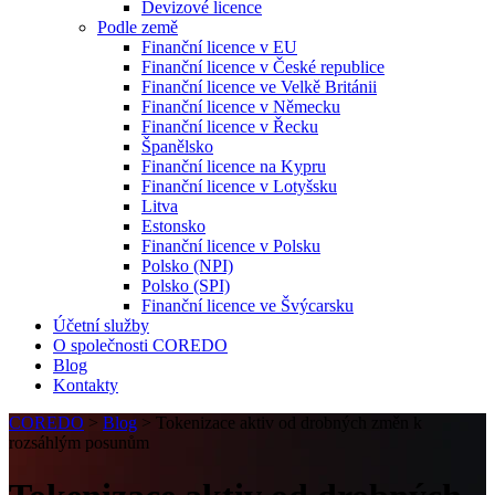
Devizové licence
Podle země
Finanční licence v EU
Finanční licence v České republice
Finanční licence ve Velkě Británii
Finanční licence v Německu
Finanční licence v Řecku
Španělsko
Finanční licence na Kypru
Finanční licence v Lotyšsku
Litva
Estonsko
Finanční licence v Polsku
Polsko (NPI)
Polsko (SPI)
Finanční licence ve Švýcarsku
Účetní služby
O společnosti COREDO
Blog
Kontakty
COREDO
>
Blog
>
Tokenizace aktiv od drobných změn k
rozsáhlým posunům