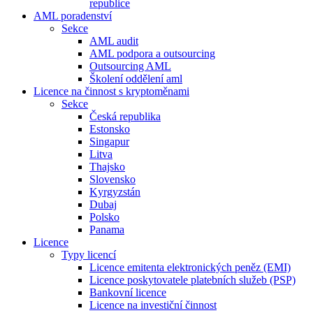
republice
AML poradenství
Sekce
AML audit
AML podpora a outsourcing
Outsourcing AML
Školení oddělení aml
Licence na činnost s kryptoměnami
Sekce
Česká republika
Estonsko
Singapur
Litva
Thajsko
Slovensko
Kyrgyzstán
Dubaj
Polsko
Panama
Licence
Typy licencí
Licence emitenta elektronických peněz (EMI)
Licence poskytovatele platebních služeb (PSP)
Bankovní licence
Licence na investiční činnost