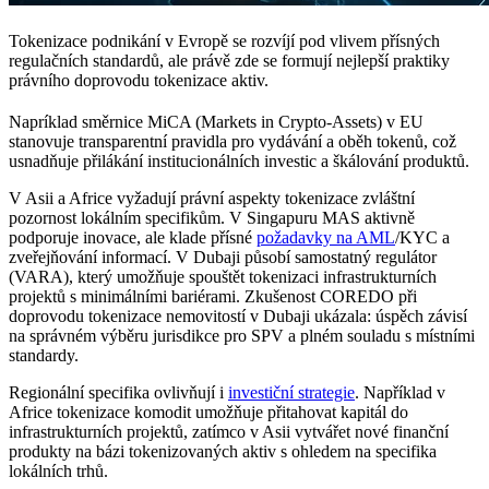
Tokenizace podnikání v Evropě se rozvíjí pod vlivem přísných
regulačních standardů, ale právě zde se formují nejlepší praktiky
právního doprovodu tokenizace aktiv.
Napríklad směrnice MiCA (Markets in Crypto-Assets) v EU
stanovuje transparentní pravidla pro vydávání a oběh tokenů, což
usnadňuje přilákání institucionálních investic a škálování produktů.
V Asii a Africe vyžadují právní aspekty tokenizace zvláštní
pozornost lokálním specifikům. V Singapuru MAS aktivně
podporuje inovace, ale klade přísné
požadavky na AML
/KYC a
zveřejňování informací. V Dubaji působí samostatný regulátor
(VARA), který umožňuje spouštět tokenizaci infrastrukturních
projektů s minimálními bariérami. Zkušenost COREDO při
doprovodu tokenizace nemovitostí v Dubaji ukázala: úspěch závisí
na správném výběru jurisdikce pro SPV a plném souladu s místními
standardy.
Regionální specifika ovlivňují i
investiční strategie
. Například v
Africe tokenizace komodit umožňuje přitahovat kapitál do
infrastrukturních projektů, zatímco v Asii vytvářet nové finanční
produkty na bázi tokenizovaných aktiv s ohledem na specifika
lokálních trhů.