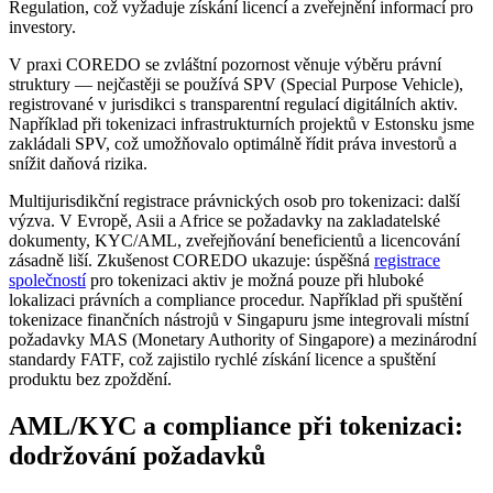
Regulation, což vyžaduje získání licencí a zveřejnění informací pro
investory.
V praxi COREDO se zvláštní pozornost věnuje výběru právní
struktury — nejčastěji se používá SPV (Special Purpose Vehicle),
registrované v jurisdikci s transparentní regulací digitálních aktiv.
Například při tokenizaci infrastrukturních projektů v Estonsku jsme
zakládali SPV, což umožňovalo optimálně řídit práva investorů a
snížit daňová rizika.
Multijurisdikční registrace právnických osob pro tokenizaci: další
výzva. V Evropě, Asii a Africe se požadavky na zakladatelské
dokumenty, KYC/AML, zveřejňování beneficientů a licencování
zásadně liší. Zkušenost COREDO ukazuje: úspěšná
registrace
společností
pro tokenizaci aktiv je možná pouze při hluboké
lokalizaci právních a compliance procedur. Například při spuštění
tokenizace finančních nástrojů v Singapuru jsme integrovali místní
požadavky MAS (Monetary Authority of Singapore) a mezinárodní
standardy FATF, což zajistilo rychlé získání licence a spuštění
produktu bez zpoždění.
AML/KYC a compliance při tokenizaci:
dodržování požadavků