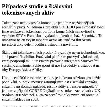
Případové studie a škálování
tokenizovaných aktiv
Tokenizace nemovitostí a komodit je jedním z nejžádanějších
scénářů v praxi. V jednom z projektů COREDO pro evropský fond
jsme realizovali tokenizaci portfolia komerčních nemovitostí s
využitím SPV v Estonsku a vydáním tokenů na bázi Securitize. To
umožnilo nejen zvýšit likviditu aktiv, ale také rozšířit okruh
investorů díky dělení podílů a vstupu na nové trhy.
Škálování tokenizovaných produktů vyžaduje nejen technologickou,
ale i právní flexibilitu. Používání platforem pro vydávání tokenů,
které podporují multijurisdikční provoz a integraci s bankovními
systémy, umožňuje rychle spouštět nové produkty a vstupovat na
trhy Evropy, Asie a Afriky.
Hodnocení ROI z tokenizace aktiv je klíčovou otázkou pro každé
podnikání. V praxi metriky zahrnují rychlost získávání kapitálu,
snížení transakčních nákladů, růst likvidity a transparentnosti. V
jednom z případů COREDO týkajícím se tokenizace zásob v UK
dosáhlo ROI více než 18 % za první rok díky zrychlení obratu a
snížení nákladů na audit.