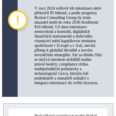
Případové studie a škálování tokenizovaných aktiv
V roce 2024 světový trh tokenizace aktiv
Dopad tokenizace na řízení a investice
překročil $5 bilionů, a podle prognózy
Boston Consulting Group by tento
Závěry a doporučení pro podnikatele a vedení
ukazatel mohl do roku 2030 dosáhnout
$16 bilionů. Už dnes tokenizace
nemovitostí a komodit, digitálních
finančních instrumentů a duševního
vlastnictví mění kapitálovou strukturu
společností v Evropě a v Asii, otevírá
přístup k globální likviditě a novým
investičním strategiím. Ale za těmito čísly
se skrývá mnohem složitější realita:
právní bariéry, compliance rizika,
multijurisdikční požadavky a
technologické výzvy, kterým čelí
podnikatelé a manažeři usilující o
integraci tokenizace do svého byznysu.
Proč některé společnosti rychle škálují