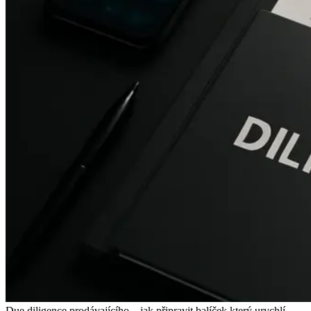
Due diligence prodávajícího – jak připravit balíček který urychlí