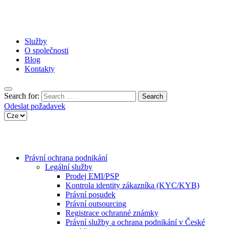
Služby
O společnosti
Blog
Kontakty
Search for:
Odeslat požadavek
Právní ochrana podnikání
Legální služby
Prodej EMI/PSP
Kontrola identity zákazníka (KYC/KYB)
Právní posudek
Právní outsourcing
Registrace ochranné známky
Právní služby a ochrana podnikání v České