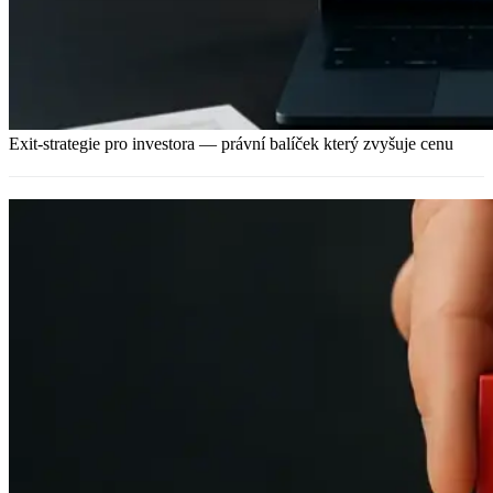
Exit-strategie pro investora — právní balíček který zvyšuje cenu