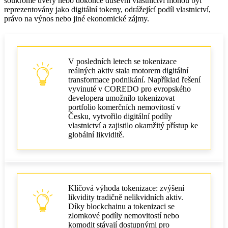
soukromé úvěry nebo dokonce duševní vlastnictví mohou být
reprezentovány jako digitální tokeny, odrážející podíl vlastnictví,
právo na výnos nebo jiné ekonomické zájmy.
V posledních letech se tokenizace
reálných aktiv stala motorem digitální
transformace podnikání. Například řešení
vyvinuté v COREDO pro evropského
developera umožnilo tokenizovat
portfolio komerčních nemovitostí v
Česku, vytvořilo digitální podíly
vlastnictví a zajistilo okamžitý přístup ke
globální likviditě.
Klíčová výhoda tokenizace: zvýšení
likvidity tradičně nelikvidních aktiv.
Díky blockchainu a tokenizaci se
zlomkové podíly nemovitostí nebo
komodit stávají dostupnými pro