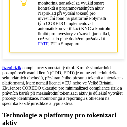
monitoring transakcí za využití smart
kontraktů a programovatelných aktiv.
Například při vydání tokenů pro
investiční fond na platformě Polymath
tým COREDO implementoval
automatickou verifikaci KYC a kontrolu
limitů pro investory z různých jurisdikcí,
což zajistilo plné dodržení požadavků
FATF
, EU a Singapuru.
řízení rizik
compliance: samostatný úkol. Kromě standardních
postupů ověřování klientů (CDD, EDD) je nutné zohlednit rizika
sekundárních obchodů, přeshraničního přesunu tokenů a interakce s
platformami, které nemají licenci v EU nebo ve Velké Británii.
Zkušenost COREDO ukazuje: pro minimalizaci compliance rizik a
právních bariér při mezinárodní tokenizaci aktiv je důležité vytvářet
procesy identifikace, monitoringu a reportingu s ohledem na
specifika každé jurisdikce a typu aktiva.
Technologie a platformy pro tokenizaci
aktiv