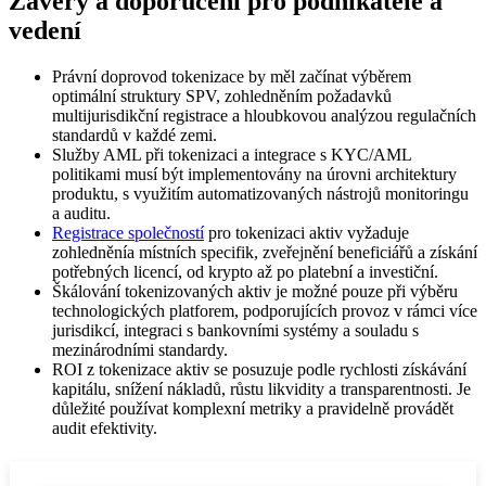
Závěry a doporučení pro podnikatele a
vedení
Právní doprovod tokenizace by měl začínat výběrem
optimální struktury SPV, zohledněním požadavků
multijurisdikční registrace a hloubkovou analýzou regulačních
standardů v každé zemi.
Služby AML při tokenizaci a integrace s KYC/AML
politikami musí být implementovány na úrovni architektury
produktu, s využitím automatizovaných nástrojů monitoringu
a auditu.
Registrace společností
pro tokenizaci aktiv vyžaduje
zohledněnía místních specifik, zveřejnění beneficiářů a získání
potřebných licencí, od krypto až po platební a investiční.
Škálování tokenizovaných aktiv je možné pouze při výběru
technologických platforem, podporujících provoz v rámci více
jurisdikcí, integraci s bankovními systémy a souladu s
mezinárodními standardy.
ROI z tokenizace aktiv se posuzuje podle rychlosti získávání
kapitálu, snížení nákladů, růstu likvidity a transparentnosti. Je
důležité používat komplexní metriky a pravidelně provádět
audit efektivity.