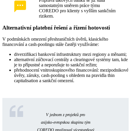
Příprava takových balíků se již stala
samostatným směrem práce týmu
COREDO pro klienty s vyšším sankčním
rizikem.
Alternativní platební řešení a řízení hotovosti
V podmínkách omezení přeshraničních úvěrů, klasického
financování a cash‑poolingu stále častěji využíváme:
diverzifikaci bankovní infrastruktury mezi regiony a měnami;
alternativní zúčtovací centrály a clearingové systémy tam, kde
je to přípustné a neporušuje to sankční režim;
přehodnocení vnitroskupinového financování: mezipodnikové
úvěry, záruky, cash‑pooling s ohledem na pravidla thin
capitalisation a sankční omezení.
V jednom z projektů pro
asijsko‑evropskou skupinu tým
COREDO zrealizoval vícestupňový