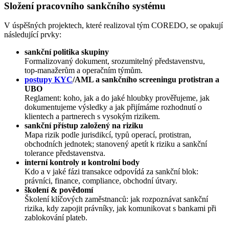
Složení pracovního sankčního systému
V úspěšných projektech, které realizoval tým COREDO, se opakují
následující prvky:
sankční politika skupiny
Formalizovaný dokument, srozumitelný představenstvu,
top‑manažerům a operačním týmům.
postupy KYC
/AML a sankčního screeningu protistran a
UBO
Reglament: koho, jak a do jaké hloubky prověřujeme, jak
dokumentujeme výsledky a jak přijímáme rozhodnutí o
klientech a partnerech s vysokým rizikem.
sankční přístup založený na riziku
Mapa rizik podle jurisdikcí, typů operací, protistran,
obchodních jednotek; stanovený apetít k riziku a sankční
tolerance představenstva.
interní kontroly и kontrolní body
Kdo a v jaké fázi transakce odpovídá za sankční blok:
právníci, finance, compliance, obchodní útvary.
školení & povědomí
Školení klíčových zaměstnanců: jak rozpoznávat sankční
rizika, kdy zapojit právníky, jak komunikovat s bankami při
zablokování plateb.