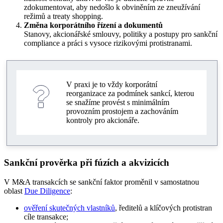
zdokumentovat, aby nedošlo k obviněním ze zneužívání
režimů a treaty shopping.
Změna korporátního řízení a dokumentů
Stanovy, akcionářské smlouvy, politiky a postupy pro sankční
compliance a práci s vysoce rizikovými protistranami.
V praxi je to vždy korporátní
reorganizace za podmínek sankcí, kterou
se snažíme provést s minimálním
provozním prostojem a zachováním
kontroly pro akcionáře.
Sankční prověrka při fúzích a akvizicích
V M&A transakcích se sankční faktor proměnil v samostatnou
oblast
Due Diligence
:
ověření skutečných vlastníků
, ředitelů a klíčových protistran
cíle transakce;