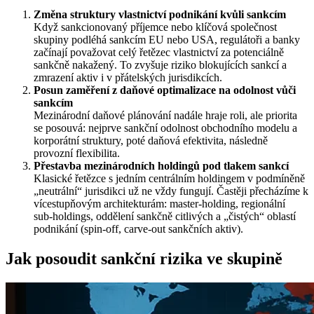
Změna struktury vlastnictví podnikání kvůli sankcím
Když sankcionovaný příjemce nebo klíčová společnost
skupiny podléhá sankcím EU nebo USA, regulátoři a banky
začínají považovat celý řetězec vlastnictví za potenciálně
sankčně nakažený. To zvyšuje riziko blokujících sankcí a
zmrazení aktiv i v přátelských jurisdikcích.
Posun zaměření z daňové optimalizace na odolnost vůči
sankcím
Mezinárodní daňové plánování nadále hraje roli, ale priorita
se posouvá: nejprve sankční odolnost obchodního modelu a
korporátní struktury, poté daňová efektivita, následně
provozní flexibilita.
Přestavba mezinárodních holdingů pod tlakem sankcí
Klasické řetězce s jedním centrálním holdingem v podmíněně
„neutrální“ jurisdikci už ne vždy fungují. Častěji přecházíme k
vícestupňovým architekturám: master‑holding, regionální
sub‑holdings, oddělení sankčně citlivých a „čistých“ oblastí
podnikání (spin‑off, carve‑out sankčních aktiv).
Jak posoudit sankční rizika ve skupině