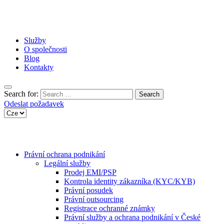
Služby
O společnosti
Blog
Kontakty
Search for:
Odeslat požadavek
Právní ochrana podnikání
Legální služby
Prodej EMI/PSP
Kontrola identity zákazníka (KYC/KYB)
Právní posudek
Právní outsourcing
Registrace ochranné známky
Právní služby a ochrana podnikání v České