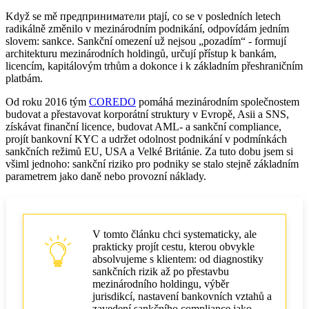
Výběr jurisdikce pro holding po sankcích
Když se mě предприниматели ptají, co se v posledních letech
radikálně změnilo v mezinárodním podnikání, odpovídám jedním
Klíčová kritéria výběru
slovem: sankce. Sankční omezení už nejsou „pozadím“ - formují
architekturu mezinárodních holdingů, určují přístup k bankám,
licencím, kapitálovým trhům a dokonce i k základním přeshraničním
Diversifikace jurisdikcí a neutrální centra
platbám.
Banky, přeshraniční platby a sankce
Od roku 2016 tým
COREDO
pomáhá mezinárodním společnostem
budovat a přestavovat korporátní struktury v Evropě, Asii a SNS,
Vztahy s bankami
získávat finanční licence, budovat AML‑ a sankční compliance,
projít bankovní KYC a udržet odolnost podnikání v podmínkách
Alternativní platební řešení a řízení hotovosti
sankčních režimů EU, USA a Velké Británie. Za tuto dobu jsem si
všiml jednoho: sankční riziko pro podniky se stalo stejně základním
Redomicilace, fúze a akvizice a sankční prověrka
parametrem jako daně nebo provozní náklady.
Jak redomicilovat holding
Sankční prověrka při fúzích a akvizicích
V tomto článku chci systematicky, ale
prakticky projít cestu, kterou obvykle
Vnitřní sankční compliance v korporaci
absolvujeme s klientem: od diagnostiky
sankčních rizik až po přestavbu
Složení pracovního sankčního systému
mezinárodního holdingu, výběr
jurisdikcí, nastavení bankovních vztahů a
Osobní a korporátní odpovědnost
zavedení sankčního compliance jako