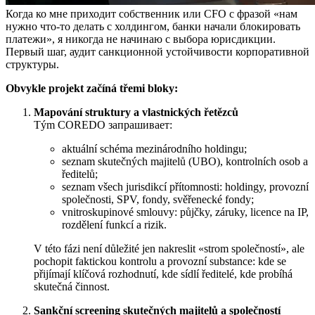
Когда ко мне приходит собственник или CFO с фразой «нам
нужно что‑то делать с холдингом, банки начали блокировать
платежи», я никогда не начинаю с выбора юрисдикции.
Первый шаг, аудит санкционной устойчивости корпоративной
структуры.
Obvykle projekt začíná třemi bloky:
Mapování struktury a vlastnických řetězců
Tým COREDO запрашивает:
aktuální schéma mezinárodního holdingu;
seznam skutečných majitelů (UBO), kontrolních osob a
ředitelů;
seznam všech jurisdikcí přítomnosti: holdingy, provozní
společnosti, SPV, fondy, svěřenecké fondy;
vnitroskupinové smlouvy: půjčky, záruky, licence na IP,
rozdělení funkcí a rizik.
V této fázi není důležité jen nakreslit «strom společností», ale
pochopit faktickou kontrolu a provozní substance: kde se
přijímají klíčová rozhodnutí, kde sídlí ředitelé, kde probíhá
skutečná činnost.
Sankční screening skutečných majitelů a společností