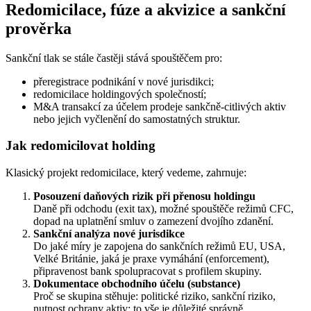
Redomicilace, fúze a akvizice a sankční
prověrka
Sankční tlak se stále častěji stává spouštěčem pro:
přeregistrace podnikání v nové jurisdikci;
redomicilace holdingových společností;
M&A transakcí za účelem prodeje sankčně‑citlivých aktiv
nebo jejich vyčlenění do samostatných struktur.
Jak redomicilovat holding
Klasický projekt redomicilace, který vedeme, zahrnuje:
Posouzení daňových rizik při přenosu holdingu
Daně při odchodu (exit tax), možné spouštěče režimů CFC,
dopad na uplatnění smluv o zamezení dvojího zdanění.
Sankční analýza nové jurisdikce
Do jaké míry je zapojena do sankčních režimů EU, USA,
Velké Británie, jaká je praxe vymáhání (enforcement),
připravenost bank spolupracovat s profilem skupiny.
Dokumentace obchodního účelu (substance)
Proč se skupina stěhuje: politické riziko, sankční riziko,
nutnost ochrany aktiv: to vše je důležité správně