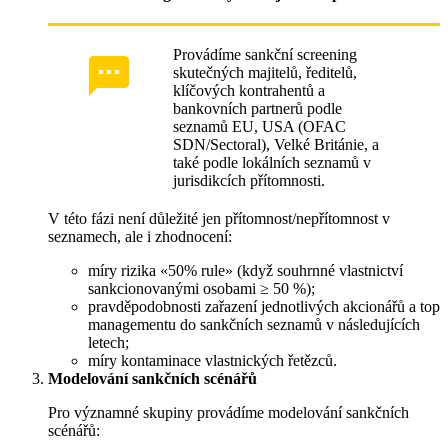
Provádíme sankční screening
skutečných majitelů, ředitelů,
klíčových kontrahentů a
bankovních partnerů podle
seznamů EU, USA (OFAC
SDN/Sectoral), Velké Británie, а
také podle lokálních seznamů v
jurisdikcích přítomnosti.
V této fázi není důležité jen přítomnost/nepřítomnost v
seznamech, ale i zhodnocení:
míry rizika «50% rule» (když souhrnné vlastnictví
sankcionovanými osobami ≥ 50 %);
pravděpodobnosti zařazení jednotlivých akcionářů a top
managementu do sankčních seznamů v následujících
letech;
míry kontaminace vlastnických řetězců.
Modelování sankčních scénářů
Pro významné skupiny provádíme modelování sankčních
scénářů: