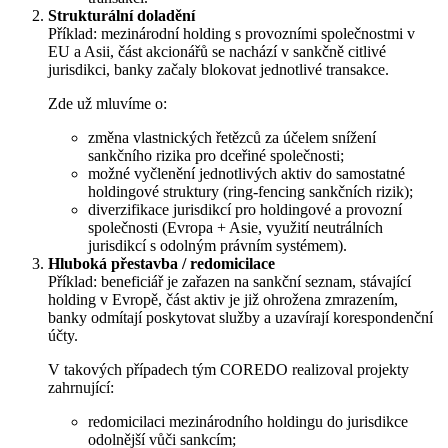
Strukturální doladění
Příklad: mezinárodní holding s provozními společnostmi v
EU a Asii, část akcionářů se nachází v sankčně citlivé
jurisdikci, banky začaly blokovat jednotlivé transakce.
Zde už mluvíme o:
změna vlastnických řetězců za účelem snížení
sankčního rizika pro dceřiné společnosti;
možné vyčlenění jednotlivých aktiv do samostatné
holdingové struktury (ring‑fencing sankčních rizik);
diverzifikace jurisdikcí pro holdingové a provozní
společnosti (Evropa + Asie, využití neutrálních
jurisdikcí s odolným právním systémem).
Hluboká přestavba / redomicilace
Příklad: beneficiář je zařazen na sankční seznam, stávající
holding v Evropě, část aktiv je již ohrožena zmrazením,
banky odmítají poskytovat služby a uzavírají korespondenční
účty.
V takových případech tým COREDO realizoval projekty
zahrnující:
redomicilaci mezinárodního holdingu do jurisdikce
odolnější vůči sankcím;