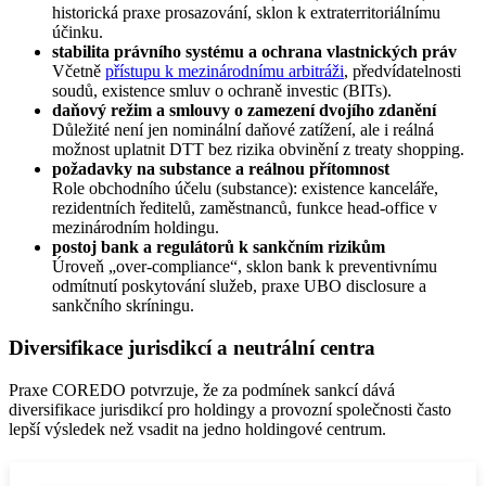
historická praxe prosazování, sklon k extraterritoriálnímu
účinku.
stabilita právního systému a ochrana vlastnických práv
Včetně
přístupu k mezinárodnímu arbitráži
, předvídatelnosti
soudů, existence smluv o ochraně investic (BITs).
daňový režim a smlouvy o zamezení dvojího zdanění
Důležité není jen nominální daňové zatížení, ale i reálná
možnost uplatnit DTT bez rizika obvinění z treaty shopping.
požadavky na substance a reálnou přítomnost
Role obchodního účelu (substance): existence kanceláře,
rezidentních ředitelů, zaměstnanců, funkce head‑office v
mezinárodním holdingu.
postoj bank a regulátorů k sankčním rizikům
Úroveň „over‑compliance“, sklon bank k preventivnímu
odmítnutí poskytování služeb, praxe UBO disclosure a
sankčního skríningu.
Diversifikace jurisdikcí a neutrální centra
Praxe COREDO potvrzuje, že za podmínek sankcí dává
diversifikace jurisdikcí pro holdingy a provozní společnosti často
lepší výsledek než vsadit na jedno holdingové centrum.