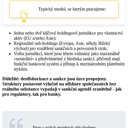
Typický model, se kterým pracujeme:
Jedna nebo dvě klíčové holdingové jurisdikce pro vlastnictví
aktiv (EU a/nebo Asie);
Regionální sub‑holdings (Evropa, Asie, někdy Blízký
východ) pro rozdělení sankčních a provozních rizik;
Volba jurisdikcí, které jsou trhem vnímány jako maximálně
«neutrální» a předvídatelné z hlediska sankcí, přičemž mají
funkční bankovní systém a přístup k mezinárodním platebním
stykům.
Důležité: deoffshorizace a sankce jsou úzce propojeny.
Struktury postavené výlučně na offshore společnostech bez
reálného substance vypadají v sankční agendě zranitelně - jak
pro regulátory, tak pro banky.
Proto v našich projektech vždy klademe