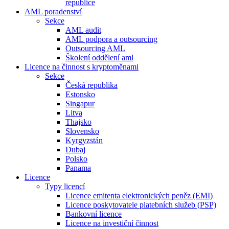
republice
AML poradenství
Sekce
AML audit
AML podpora a outsourcing
Outsourcing AML
Školení oddělení aml
Licence na činnost s kryptoměnami
Sekce
Česká republika
Estonsko
Singapur
Litva
Thajsko
Slovensko
Kyrgyzstán
Dubaj
Polsko
Panama
Licence
Typy licencí
Licence emitenta elektronických peněz (EMI)
Licence poskytovatele platebních služeb (PSP)
Bankovní licence
Licence na investiční činnost