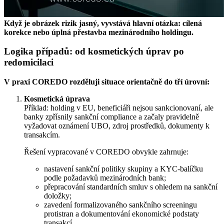
Když je obrázek rizik jasný, vyvstává hlavní otázka: cílená
korekce nebo úplná přestavba mezinárodního holdingu.
Logika případů: od kosmetických úprav po
redomicilaci
V praxi COREDO rozděluji situace orientačně do tří úrovní:
Kosmetická úprava
Příklad: holding v EU, beneficiáři nejsou sankcionovaní, ale
banky zpřísnily sankční compliance a začaly pravidelně
vyžadovat oznámení UBO, zdroj prostředků, dokumenty k
transakcím.
Řešení vypracované v COREDO obvykle zahrnuje:
nastavení sankční politiky skupiny a KYC‑balíčku
podle požadavků mezinárodních bank;
přepracování standardních smluv s ohledem na sankční
doložky;
zavedení formalizovaného sankčního screeningu
protistran a dokumentování ekonomické podstaty
transakcí.