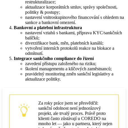
restrukturalizace;
aktualizace korporátních smluv, správy společnosti,
politiky & postupy;
nastavení vnitroskupinového financování s ohledem na
sankce a bankovní omezení.
Bankovní a platební infrastruktura
nastavení vztahů s bankami, příprava KYC/sankčních
balíčků;
diverzifikace bank, měn, platebních kanálů;
vytvoření interních protokolů reakce na blokace a
odmítnutí.
Integrace sankčního compliance do řízení
zavedení přístupu založeného na riziku;
školení managementu a klíčových zaměstnanců;
pravidelný monitoring změn sankční legislativy a
aktualizace politiky.
Za roky práce jsem se přesvědčil:
sankční odolnost není jednorázový
projekt, ale trvalý proces. Právě proto
klienti často zůstávají u COREDO na
mnoho let — jako u partnera, který nejen