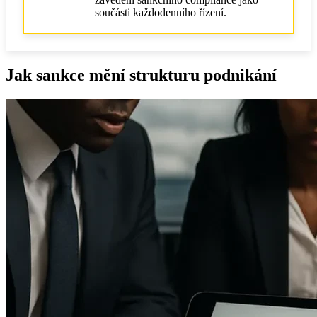
součásti každodenního řízení.
Jak přistupovat ke změnám ve holdingu
Jak sankce mění strukturu podnikání