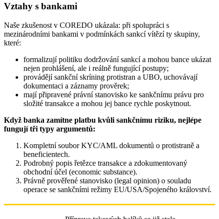
Vztahy s bankami
Naše zkušenost v COREDO ukázala: při spolupráci s
mezinárodními bankami v podmínkách sankcí vítězí ty skupiny,
které:
formalizují politiku dodržování sankcí a mohou bance ukázat
nejen prohlášení, ale i reálně fungující postupy;
provádějí sankční skríning protistran a UBO, uchovávají
dokumentaci a záznamy prověrek;
mají připravené právní stanovisko ke sankčnímu právu pro
složité transakce a mohou jej bance rychle poskytnout.
Když banka zamítne platbu kvůli sankčnímu riziku, nejlépe
fungují tři typy argumentů:
Kompletní soubor KYC/AML dokumentů o protistraně a
beneficientech.
Podrobný popis řetězce transakce a zdokumentovaný
obchodní účel (economic substance).
Právně prověřené stanovisko (legal opinion) o souladu
operace se sankčními režimy EU/USA/Spojeného království.