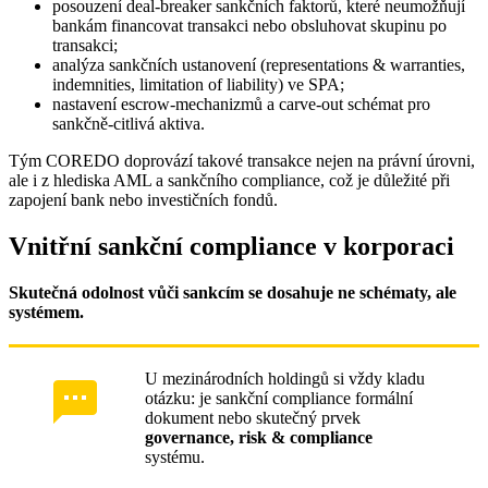
posouzení deal‑breaker sankčních faktorů, které neumožňují
bankám financovat transakci nebo obsluhovat skupinu po
transakci;
analýza sankčních ustanovení (representations & warranties,
indemnities, limitation of liability) ve SPA;
nastavení escrow‑mechanizmů a carve‑out schémat pro
sankčně‑citlivá aktiva.
Tým COREDO doprovází takové transakce nejen na právní úrovni,
ale i z hlediska AML a sankčního compliance, což je důležité při
zapojení bank nebo investičních fondů.
Vnitřní sankční compliance v korporaci
Skutečná odolnost vůči sankcím se dosahuje ne schématy, ale
systémem.
U mezinárodních holdingů si vždy kladu
otázku: je sankční compliance formální
dokument nebo skutečný prvek
governance, risk & compliance
systému.