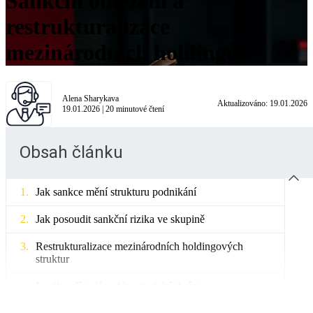
Sankční omezení a
restrukturalizace
mezinárodních holdingů
Alena Sharykava
Aktualizováno:
19.01.2026
19.01.2026
|
20
minutové čtení
Obsah článku
Jak sankce mění strukturu podnikání
Jak posoudit sankční rizika ve skupině
Restrukturalizace mezinárodních holdingových
struktur
Logika případů: od kosmetických úprav po
redomicilaci