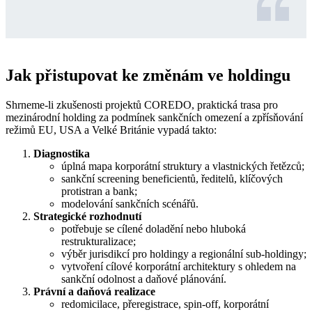
Jak přistupovat ke změnám ve holdingu
Shrneme-li zkušenosti projektů COREDO, praktická trasa pro
mezinárodní holding za podmínek sankčních omezení a zpřísňování
režimů EU, USA a Velké Británie vypadá takto:
Diagnostika
úplná mapa korporátní struktury a vlastnických řetězců;
sankční screening beneficientů, ředitelů, klíčových
protistran a bank;
modelování sankčních scénářů.
Strategické rozhodnutí
potřebuje se cílené doladění nebo hluboká
restrukturalizace;
výběr jurisdikcí pro holdingy a regionální sub-holdingy;
vytvoření cílové korporátní architektury s ohledem na
sankční odolnost a daňové plánování.
Právní a daňová realizace
redomicilace, přeregistrace, spin-off, korporátní