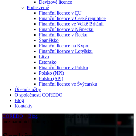
Devizové licence
Podle země
Finanční licence v EU
Finanční licence v České republice
Finanční licence ve Velkě Británii
Finanční licence v Německu
Finanční licence v Řecku
Španělsko
Finanční licence na Kypru
Finanční licence v Lotyšsku
Litva
Estonsko
Finanční licence v Polsku
Polsko (NPI)
Polsko (SPI)
Finanční licence ve Švýcarsku
Účetní služby
O společnosti COREDO
Blog
Kontakty
COREDO
>
Blog
>
Sankční omezení a restrukturalizace
mezinárodních holdingů