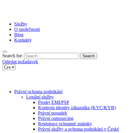
Služby
O společnosti
Blog
Kontakty
Search for:
Odeslat požadavek
Právní ochrana podnikání
Legální služby
Prodej EMI/PSP
Kontrola identity zákazníka (KYC/KYB)
Právní posudek
Právní outsourcing
Registrace ochranné známky
Právní služby a ochrana podnikání v České