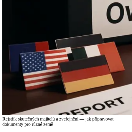
Rejstřík skutečných majitelů a zveřejnění — jak připravovat
dokumenty pro různé země