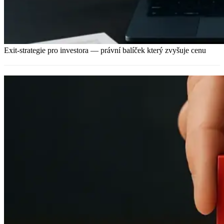
Exit-strategie pro investora — právní balíček který zvyšuje cenu