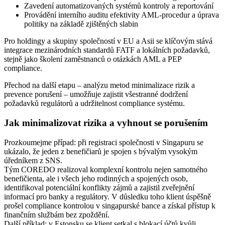
Zavedení automatizovaných systémů kontroly a reportování
Provádění interního auditu efektivity AML-procedur a úprava
politiky na základě zjištěných slabin
Pro holdingy a skupiny společností v EU a Asii se klíčovým stává
integrace mezinárodních standardů FATF a lokálních požadavků,
stejně jako školení zaměstnanců o otázkách AML a PEP
compliance.
Přechod na další etapu – analýzu metod minimalizace rizik a
prevence porušení – umožňuje zajistit všestranné dodržení
požadavků regulátorů a udržitelnost compliance systému.
Jak minimalizovat rizika a vyhnout se porušením
Prozkoumejme případ: při registraci společnosti v Singapuru se
ukázalo, že jeden z benefičiarů je spojen s bývalým vysokým
úředníkem z SNS.
Tým COREDO realizoval komplexní kontrolu nejen samotného
benefičienta, ale i všech jeho rodinných a spojených osob,
identifikoval potenciální konflikty zájmů a zajistil zveřejnění
informací pro banky a regulátory. V důsledku toho klient úspěšně
prošel compliance kontrolou v singapurské bance a získal přístup k
finančním službám bez zpoždění.
Další příklad: v Estonsku se klient setkal s blokací účtů kvůli