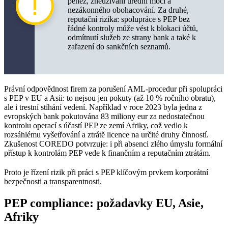
peněz, zneužívání úřední moci a
nezákonného obohacování. Za druhé,
reputační rizika: spolupráce s PEP bez
řádné kontroly může vést k blokaci účtů,
odmítnutí služeb ze strany bank a také k
zařazení do sankčních seznamů.
Právní odpovědnost firem za porušení AML-procedur při spolupráci
s PEP v EU a Asii: to nejsou jen pokuty (až 10 % ročního obratu),
ale i trestní stíhání vedení. Například v roce 2023 byla jedna z
evropských bank pokutována 83 miliony eur za nedostatečnou
kontrolu operací s účastí PEP ze zemí Afriky, což vedlo k
rozsáhlému vyšetřování a ztrátě licence na určité druhy činností.
Zkušenost COREDO potvrzuje: i při absenci zlého úmyslu formální
přístup k kontrolám PEP vede k finančním a reputačním ztrátám.
Proto je řízení rizik při práci s PEP klíčovým prvkem korporátní
bezpečnosti a transparentnosti.
PEP compliance: požadavky EU, Asie,
Afriky