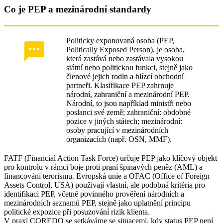
Co je PEP a mezinárodní standardy
Politicky exponovaná osoba (PEP,
Politically Exposed Person), je osoba,
která zastává nebo zastávala vysokou
státní nebo politickou funkci, stejně jako
členové jejich rodin a blízcí obchodní
partneři. Klasifikace PEP zahrnuje
národní, zahraniční a mezinárodní PEP.
Národní, to jsou například ministři nebo
poslanci své země; zahraniční: obdobné
pozice v jiných státech; mezinárodní:
osoby pracující v mezinárodních
organizacích (např. OSN, MMF).
FATF (Financial Action Task Force) určuje PEP jako klíčový objekt
pro kontrolu v rámci boje proti praní špinavých peněz (AML) a
financování terorismu. Evropská unie a OFAC (Office of Foreign
Assets Control, USA) používají vlastní, ale podobná kritéria pro
identifikaci PEP, včetně povinného prověření národních a
mezinárodních seznamů PEP, stejně jako uplatnění principu
politické expozice při posuzování rizik klienta.
V praxi COREDO se setkáváme se situacemi, kdy status PEP není