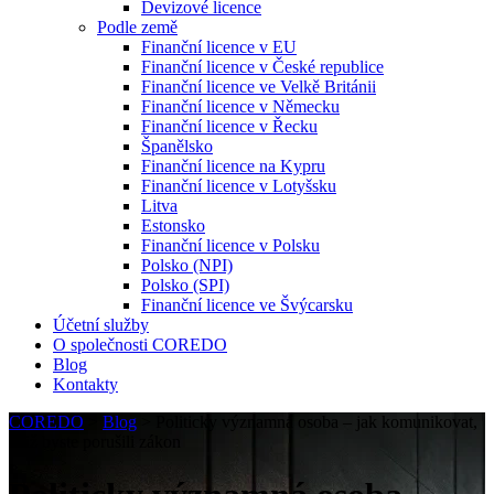
Devizové licence
Podle země
Finanční licence v EU
Finanční licence v České republice
Finanční licence ve Velkě Británii
Finanční licence v Německu
Finanční licence v Řecku
Španělsko
Finanční licence na Kypru
Finanční licence v Lotyšsku
Litva
Estonsko
Finanční licence v Polsku
Polsko (NPI)
Polsko (SPI)
Finanční licence ve Švýcarsku
Účetní služby
O společnosti COREDO
Blog
Kontakty
COREDO
>
Blog
>
Politicky významná osoba – jak komunikovat,
aniž byste porušili zákon