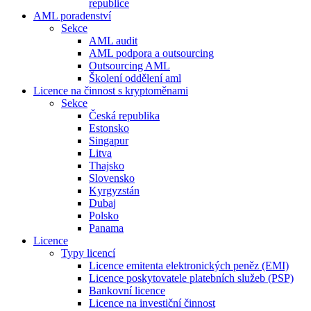
republice
AML poradenství
Sekce
AML audit
AML podpora a outsourcing
Outsourcing AML
Školení oddělení aml
Licence na činnost s kryptoměnami
Sekce
Česká republika
Estonsko
Singapur
Litva
Thajsko
Slovensko
Kyrgyzstán
Dubaj
Polsko
Panama
Licence
Typy licencí
Licence emitenta elektronických peněz (EMI)
Licence poskytovatele platebních služeb (PSP)
Bankovní licence
Licence na investiční činnost