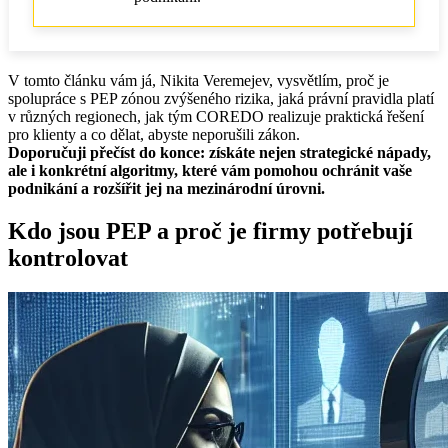
Praktické kroky pro firmy
V tomto článku vám já, Nikita Veremejev, vysvětlím, proč je
spolupráce s PEP zónou zvýšeného rizika, jaká právní pravidla platí
v různých regionech, jak tým COREDO realizuje praktická řešení
pro klienty a co dělat, abyste neporušili zákon.
Doporučuji přečíst do konce: získáte nejen strategické nápady,
ale i konkrétní algoritmy, které vám pomohou ochránit vaše
podnikání a rozšířit jej na mezinárodní úrovni.
Kdo jsou PEP a proč je firmy potřebují
kontrolovat