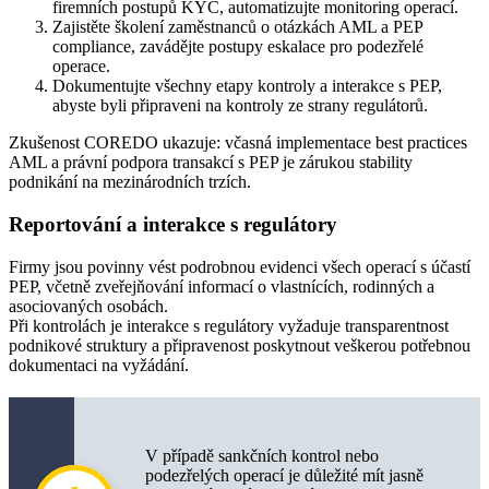
firemních postupů KYC, automatizujte monitoring operací.
Zajistěte školení zaměstnanců o otázkách AML a PEP
compliance, zavádějte postupy eskalace pro podezřelé
operace.
Dokumentujte všechny etapy kontroly a interakce s PEP,
abyste byli připraveni na kontroly ze strany regulátorů.
Zkušenost COREDO ukazuje: včasná implementace best practices
AML a právní podpora transakcí s PEP je zárukou stability
podnikání na mezinárodních trzích.
Reportování a interakce s regulátory
Firmy jsou povinny vést podrobnou evidenci všech operací s účastí
PEP, včetně zveřejňování informací o vlastnících, rodinných a
asociovaných osobách.
Při kontrolách je interakce s regulátory vyžaduje transparentnost
podnikové struktury a připravenost poskytnout veškerou potřebnou
dokumentaci na vyžádání.
V případě sankčních kontrol nebo
podezřelých operací je důležité mít jasně