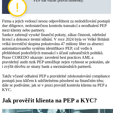
PEP má vážné právní důsledky.
Firma a jejich vedoucí nesou odpovědnost za nedodržování postupů
due diligence, nedostatečnou kontrolu transakcí a neodhalení PEP
mezi klienty nebo partnery.
Sankce zahrnují vysoké finanční pokuty, zákaz činnosti, odebrání
licencí a dokonce trestní stíhání. V roce 2024 byla ve Velké Británii
velká investiční skupina pokutována 47 miliony liber za absenci
automatizovaného systému identifikace PEP, což vedlo k
přehlédnutí podezřelých transakcí s účastí zahraničních politiků.
Praxe COREDO ukazuje: zavedení best practices AML a
pravidelný audit rizik PEP umožňuje nejen vyhnout se pokutám, ale
i zvýšit důvěru ze strany bank a mezinárodních partnerů.
Takže včasné odhalení PEP a pravidelné zdokonalování compliance
postupů jsou klíčem k udržitelnému působení na finančním trhu;
dále se podíváme, jak se v praxi provádí kontrola klienta na PEP a
KYC.
Jak prověřit klienta na PEP a KYC?