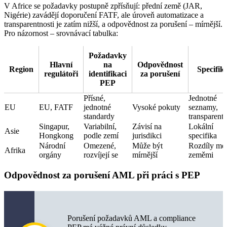
V Africe se požadavky postupně zpřísňují: přední země (JAR,
Nigérie) zavádějí doporučení FATF, ale úroveň automatizace a
transparentnosti je zatím nižší, a odpovědnost za porušení – mírnější.
Pro názornost – srovnávací tabulka:
Požadavky
Hlavní
na
Odpovědnost
Region
Specifik
regulátoři
identifikaci
za porušení
PEP
Přísné,
Jednotné
EU
EU, FATF
jednotné
Vysoké pokuty
seznamy,
standardy
transparentn
Singapur,
Variabilní,
Závisí na
Lokální
Asie
Hongkong
podle zemí
jurisdikci
specifika
Národní
Omezené,
Může být
Rozdíly me
Afrika
orgány
rozvíjejí se
mírnější
zeměmi
Odpovědnost za porušení AML při práci s PEP
Porušení požadavků AML a compliance