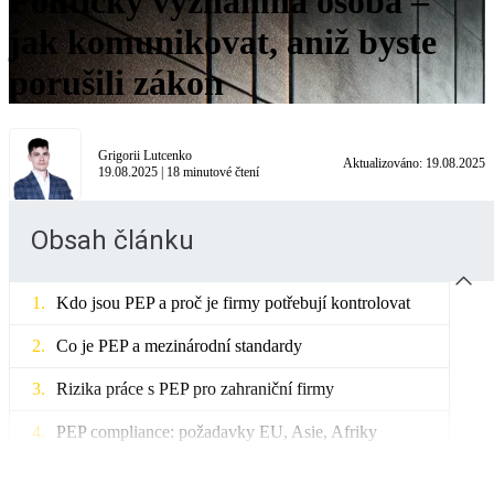
Politicky významná osoba –
jak komunikovat, aniž byste
porušili zákon
Grigorii Lutcenko
Aktualizováno:
19.08.2025
19.08.2025
|
18
minutové čtení
Obsah článku
Kdo jsou PEP a proč je firmy potřebují kontrolovat
Co je PEP a mezinárodní standardy
Rizika práce s PEP pro zahraniční firmy
PEP compliance: požadavky EU, Asie, Afriky
Regionální požadavky a rozdíly