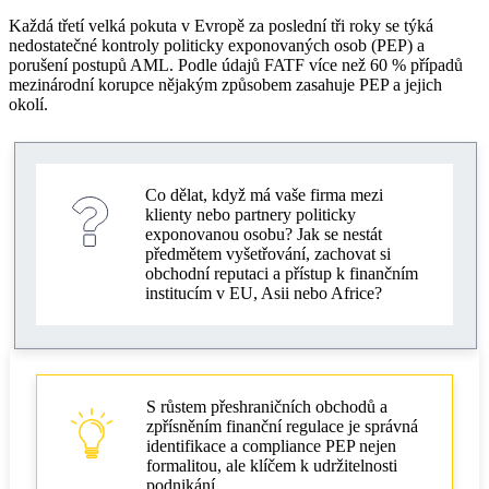
Odpovědnost za porušení AML při práci s PEP
Každá třetí velká pokuta v Evropě za poslední tři roky se týká
nedostatečné kontroly politicky exponovaných osob (PEP) a
porušení postupů AML. Podle údajů FATF více než 60 % případů
Jak prověřit klienta na PEP a KYC?
mezinárodní korupce nějakým způsobem zasahuje PEP a jejich
okolí.
Due diligence a KYC pro PEP osoby
Automatizace identifikace a monitoringu PEP
Rizika a kontrola při práci s PEP
Co dělat, když má vaše firma mezi
klienty nebo partnery politicky
exponovanou osobu? Jak se nestát
AML audit a implementace pro firmy
předmětem vyšetřování, zachovat si
obchodní reputaci a přístup k finančním
Jak minimalizovat rizika a vyhnout se porušením
institucím v EU, Asii nebo Africe?
Jak pracovat s PEP bez porušení zákona
Krok za krokem pro firmy
Reportování a interakce s regulátory
S růstem přeshraničních obchodů a
zpřísněním finanční regulace je správná
identifikace a compliance PEP nejen
Časté dotazy ohledně compliance pro firmy
formalitou, ale klíčem k udržitelnosti
podnikání.