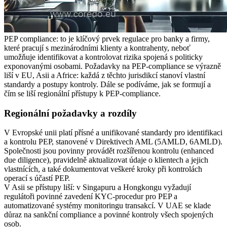
PEP compliance: to je klíčový prvek regulace pro banky a firmy,
které pracují s mezinárodními klienty a kontrahenty, neboť
umožňuje identifikovat a kontrolovat rizika spojená s politicky
exponovanými osobami. Požadavky na PEP-compliance se výrazně
liší v EU, Asii a Africe: každá z těchto jurisdikcí stanoví vlastní
standardy a postupy kontroly. Dále se podíváme, jak se formují a
čím se liší regionální přístupy k PEP-compliance.
Regionální požadavky a rozdíly
V Evropské unii platí přísné a unifikované standardy pro identifikaci
a kontrolu PEP, stanovené v Direktivech AML (5AMLD, 6AMLD).
Společnosti jsou povinny provádět rozšířenou kontrolu (enhanced
due diligence), pravidelně aktualizovat údaje o klientech a jejich
vlastnících, a také dokumentovat veškeré kroky při kontrolách
operací s účastí PEP.
V Asii se přístupy liší: v Singapuru a Hongkongu vyžadují
regulátoři povinné zavedení KYC-procedur pro PEP a
automatizované systémy monitoringu transakcí. V UAE se klade
důraz na sankční compliance a povinné kontroly všech spojených
osob.