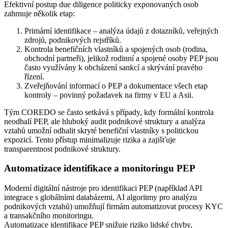
Efektivní postup due diligence politicky exponovaných osob
zahrnuje několik etap:
Primární identifikace – analýza údajů z dotazníků, veřejných
zdrojů, podnikových rejstříků.
Kontrola benefičních vlastníků a spojených osob (rodina,
obchodní partneři), jelikož rodinní a spojené osoby PEP jsou
často využívány k obcházení sankcí a skrývání pravého
řízení.
Zveřejňování informací o PEP a dokumentace všech etap
kontroly – povinný požadavek na firmy v EU a Asii.
Tým COREDO se často setkává s případy, kdy formální kontrola
neodhalí PEP, ale hluboký audit podnikové struktury a analýza
vztahů umožní odhalit skryté benefiční vlastníky s politickou
expozicí. Tento přístup minimalizuje rizika a zajišťuje
transparentnost podnikové struktury.
Automatizace identifikace a monitoringu PEP
Moderní digitální nástroje pro identifikaci PEP (například API
integrace s globálními databázemi, AI algoritmy pro analýzu
podnikových vztahů) umožňují firmám automatizovat procesy KYC
a transakčního monitoringu.
Automatizace identifikace PEP snižuje riziko lidské chyby,