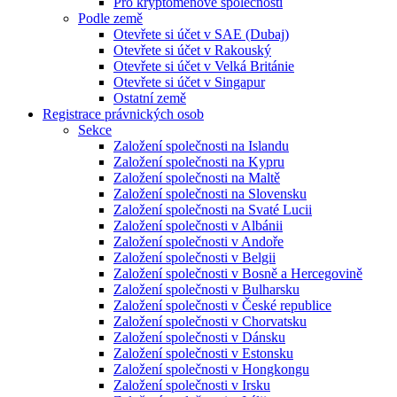
Pro kryptoměnové společnosti
Podle země
Otevřete si účet v SAE (Dubaj)
Otevřete si účet v Rakouský
Otevřete si účet v Velká Británie
Otevřete si účet v Singapur
Ostatní země
Registrace právnických osob
Sekce
Založení společnosti na Islandu
Založení společnosti na Kypru
Založení společnosti na Maltě
Založení společnosti na Slovensku
Založení společnosti na Svaté Lucii
Založení společnosti v Albánii
Založení společnosti v Andoře
Založení společnosti v Belgii
Založení společnosti v Bosně a Hercegovině
Založení společnosti v Bulharsku
Založení společnosti v České republice
Založení společnosti v Chorvatsku
Založení společnosti v Dánsku
Založení společnosti v Estonsku
Založení společnosti v Hongkongu
Založení společnosti v Irsku