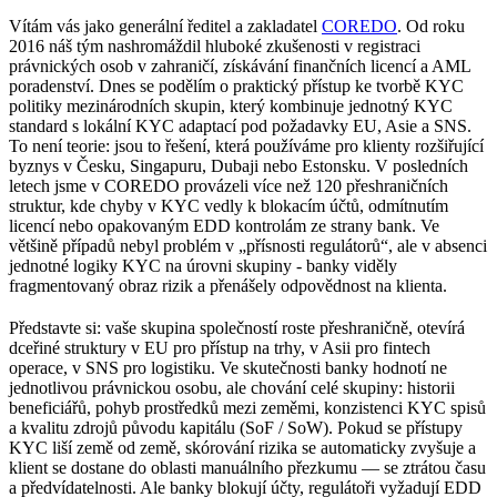
Praktická doporučení COREDO
Vítám vás jako generální ředitel a zakladatel
COREDO
. Od roku
2016 náš tým nashromáždil hluboké zkušenosti v registraci
právnických osob v zahraničí, získávání finančních licencí a AML
poradenství. Dnes se podělím o praktický přístup ke tvorbě KYC
politiky mezinárodních skupin, který kombinuje jednotný KYC
standard s lokální KYC adaptací pod požadavky EU, Asie a SNS.
To není teorie: jsou to řešení, která používáme pro klienty rozšiřující
byznys v Česku, Singapuru, Dubaji nebo Estonsku. V posledních
letech jsme v COREDO provázeli více než 120 přeshraničních
struktur, kde chyby v KYC vedly k blokacím účtů, odmítnutím
licencí nebo opakovaným EDD kontrolám ze strany bank. Ve
většině případů nebyl problém v „přísnosti regulátorů“, ale v absenci
jednotné logiky KYC na úrovni skupiny - banky viděly
fragmentovaný obraz rizik a přenášely odpovědnost na klienta.
Představte si: vaše skupina společností roste přeshraničně, otevírá
dceřiné struktury v EU pro přístup na trhy, v Asii pro fintech
operace, v SNS pro logistiku. Ve skutečnosti banky hodnotí ne
jednotlivou právnickou osobu, ale chování celé skupiny: historii
beneficiářů, pohyb prostředků mezi zeměmi, konzistenci KYC spisů
a kvalitu zdrojů původu kapitálu (SoF / SoW). Pokud se přístupy
KYC liší země od země, skórování rizika se automaticky zvyšuje a
klient se dostane do oblasti manuálního přezkumu — se ztrátou času
a předvídatelnosti. Ale banky blokují účty, regulátoři vyžadují EDD