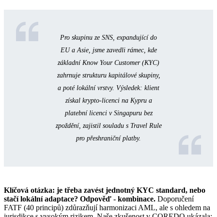
Pro skupinu ze SNS, expandující do
EU a Asie, jsme zavedli rámec, kde
základní Know Your Customer (KYC)
zahrnuje strukturu kapitálové skupiny,
a poté lokální vrstvy. Výsledek: klient
získal krypto-licenci na Kypru a
platební licenci v Singapuru bez
zpoždění, zajistil souladu s Travel Rule
pro přeshraniční platby.
Klíčová otázka: je třeba zavést jednotný KYC standard, nebo
stačí lokální adaptace? Odpověď - kombinace.
Doporučení
FATF (40 principů) zdůrazňují harmonizaci AML, ale s ohledem na
jurisdikce s vysokým rizikem. Naše zkušenost v COREDO ukázala: