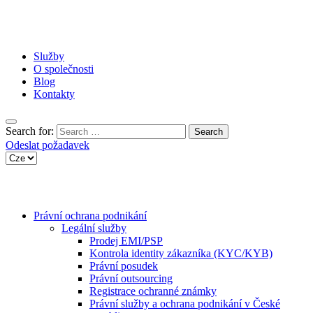
Služby
O společnosti
Blog
Kontakty
Search for:
Odeslat požadavek
Právní ochrana podnikání
Legální služby
Prodej EMI/PSP
Kontrola identity zákazníka (KYC/KYB)
Právní posudek
Právní outsourcing
Registrace ochranné známky
Právní služby a ochrana podnikání v České