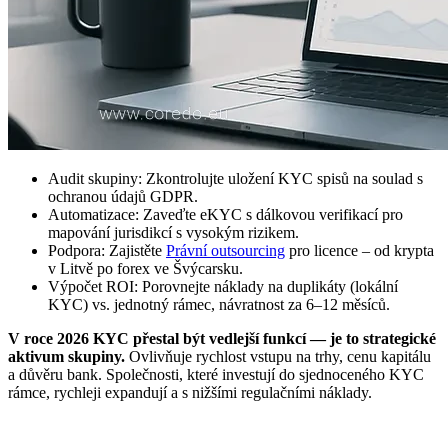
Audit skupiny: Zkontrolujte uložení KYC spisů na soulad s
ochranou údajů GDPR.
Automatizace: Zaveďte eKYC s dálkovou verifikací pro
mapování jurisdikcí s vysokým rizikem.
Podpora: Zajistěte
Právní outsourcing
pro licence – od krypta
v Litvě po forex ve Švýcarsku.
Výpočet ROI: Porovnejte náklady na duplikáty (lokální
KYC) vs. jednotný rámec, návratnost za 6–12 měsíců.
V roce 2026 KYC přestal být vedlejší funkcí — je to strategické
aktivum skupiny.
Ovlivňuje rychlost vstupu na trhy, cenu kapitálu
a důvěru bank. Společnosti, které investují do sjednoceného KYC
rámce, rychleji expandují a s nižšími regulačními náklady.