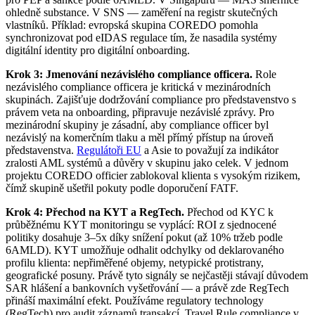
ohledně substance. V SNS — zaměření na registr skutečných
vlastníků. Příklad: evropská skupina COREDO pomohla
synchronizovat pod eIDAS regulace tím, že nasadila systémy
digitální identity pro digitální onboarding.
Krok 3: Jmenování nezávislého compliance officera.
Role
nezávislého compliance officera je kritická v mezinárodních
skupinách. Zajišťuje dodržování compliance pro představenstvo s
právem veta na onboarding, připravuje nezávislé zprávy. Pro
mezinárodní skupiny je zásadní, aby compliance officer byl
nezávislý na komerčním tlaku a měl přímý přístup na úroveň
představenstva.
Regulátoři EU
a Asie to považují za indikátor
zralosti AML systémů a důvěry v skupinu jako celek. V jednom
projektu COREDO officier zablokoval klienta s vysokým rizikem,
čímž skupině ušetřil pokuty podle doporučení FATF.
Krok 4: Přechod na KYT a RegTech.
Přechod od KYC k
průběžnému KYT monitoringu se vyplácí: ROI z sjednocené
politiky dosahuje 3–5x díky snížení pokut (až 10% tržeb podle
6AMLD). KYT umožňuje odhalit odchylky od deklarovaného
profilu klienta: nepřiměřené objemy, netypické protistrany,
geografické posuny. Právě tyto signály se nejčastěji stávají důvodem
SAR hlášení a bankovních vyšetřování — a právě zde RegTech
přináší maximální efekt. Používáme regulatory technology
(RegTech) pro audit záznamů transakcí, Travel Rule compliance v