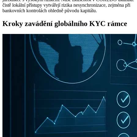
čistě lokální přístupy vytvářejí rizika nesynchronizace, zejména při
bankovních kontrolách ohledně původu kapitálu.
Kroky zavádění globálního KYC rámce