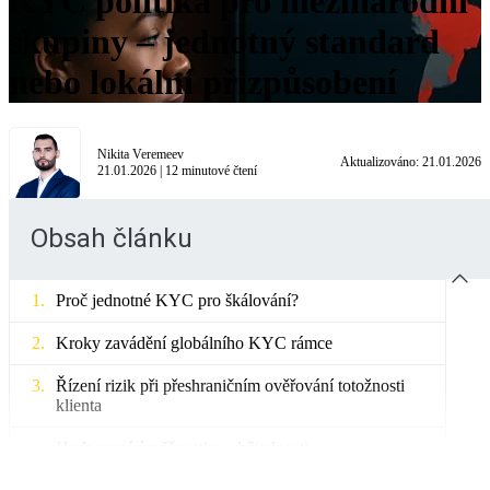
KYC politika pro mezinárodní
skupiny – jednotný standard
nebo lokální přizpůsobení
Nikita Veremeev
Aktualizováno:
21.01.2026
21.01.2026
|
12
minutové čtení
Obsah článku
Proč jednotné KYC pro škálování?
Kroky zavádění globálního KYC rámce
Řízení rizik při přeshraničním ověřování totožnosti
klienta
Hodnocení úspěšnosti a udržitelnosti