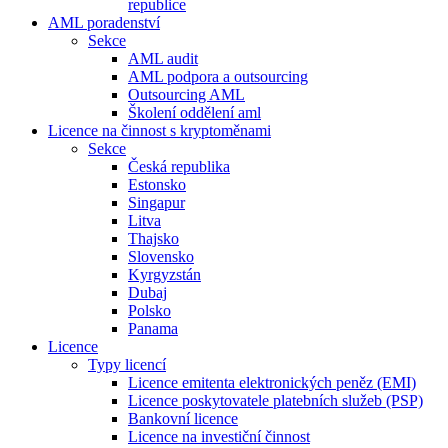
republice
AML poradenství
Sekce
AML audit
AML podpora a outsourcing
Outsourcing AML
Školení oddělení aml
Licence na činnost s kryptoměnami
Sekce
Česká republika
Estonsko
Singapur
Litva
Thajsko
Slovensko
Kyrgyzstán
Dubaj
Polsko
Panama
Licence
Typy licencí
Licence emitenta elektronických peněz (EMI)
Licence poskytovatele platebních služeb (PSP)
Bankovní licence
Licence na investiční činnost