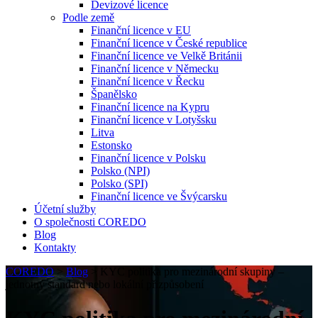
Devizové licence
Podle země
Finanční licence v EU
Finanční licence v České republice
Finanční licence ve Velkě Británii
Finanční licence v Německu
Finanční licence v Řecku
Španělsko
Finanční licence na Kypru
Finanční licence v Lotyšsku
Litva
Estonsko
Finanční licence v Polsku
Polsko (NPI)
Polsko (SPI)
Finanční licence ve Švýcarsku
Účetní služby
O společnosti COREDO
Blog
Kontakty
COREDO
>
Blog
>
KYC politika pro mezinárodní skupiny –
jednotný standard nebo lokální přizpůsobení