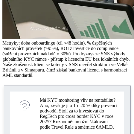
Metryky: doba onboardingu (cíl <48 hodin), % úspěšných
bankovních prověrek (>95%), ROI z investice do compliance
(snížení provozních nákladů o 30%). Pro byznys ze SNS výhody
globálního KYC rámce - přístup k licencím EU bez lokálních chyb.
Naše zkušenost: klient se kořeny v SNS otevřel strukturu ve Velké
Británii a v Singapuru, čímž získal bankovní licenci s harmonizací
AML standardů.
Má KYT monitoring vliv na rentabilitu?
Ano, zvyšuje ji o 15–20 % díky prevenci
podvodů. Stojí za to investovat do
RegTech pro cross-border KYC v roce
2025? Rozhodně: umožní škálování
podle Travel Rule a směrnice 6AMLD.