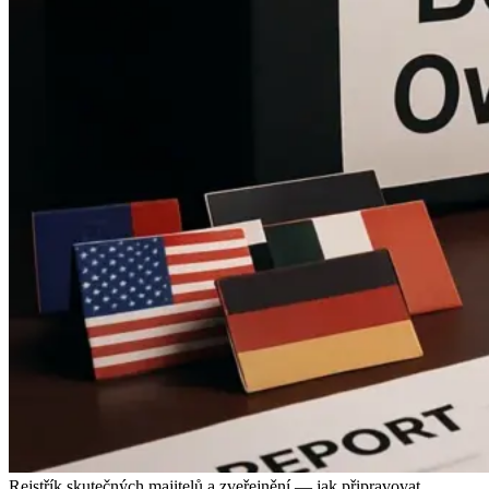
Rejstřík skutečných majitelů a zveřejnění — jak připravovat