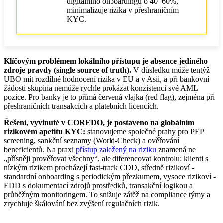
digitálního onboardingu o 40–60%,
minimalizuje rizika v přeshraničním
KYC.
Klíčovým problémem lokálního přístupu je absence jediného
zdroje pravdy (single source of truth).
V důsledku může tentýž
UBO mít rozdílné hodnocení rizika v EU a v Asii, a při bankovní
žádosti skupina nemůže rychle prokázat konzistenci své AML
pozice. Pro banky je to přímá červená vlajka (red flag), zejména při
přeshraničních transakcích a platebních licencích.
Řešení, vyvinuté v COREDO, je postaveno na globálním
rizikovém apetitu KYC:
stanovujeme společné prahy pro PEP
screening, sankční seznamy (World-Check) a ověřování
beneficientů. Na praxi
přístup založený na riziku
znamená ne
„přísněji prověřovat všechny“, ale diferencovat kontrolu: klienti s
nízkým rizikem procházejí fast-track CDD, středně rizikoví -
standardní onboarding s periodickým přezkumem, vysoce rizikoví -
EDD s dokumentací zdrojů prostředků, transakční logikou a
průběžným monitoringem. To snižuje zátěž na compliance týmy a
zrychluje škálování bez zvýšení regulačních rizik.