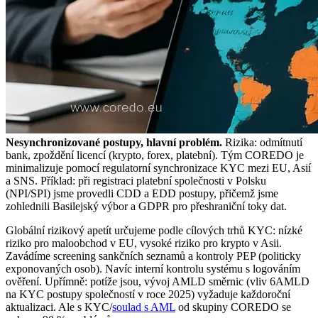
Nesynchronizované postupy, hlavní problém.
Rizika: odmítnutí
bank, zpoždění licencí (krypto, forex, platební). Tým COREDO je
minimalizuje pomocí regulatorní synchronizace KYC mezi EU, Asií
a SNS. Příklad: při registraci platební společnosti v Polsku
(NPI/SPI) jsme provedli CDD a EDD postupy, přičemž jsme
zohlednili Basilejský výbor a GDPR pro přeshraniční toky dat.
Globální rizikový apetít určujeme podle cílových trhů KYC: nízké
riziko pro maloobchod v EU, vysoké riziko pro krypto v Asii.
Zavádíme screening sankčních seznamů a kontroly PEP (politicky
exponovaných osob). Navíc interní kontrolu systému s logováním
ověření. Upřímně: potíže jsou, vývoj AMLD směrnic (vliv 6AMLD
na KYC postupy společností v roce 2025) vyžaduje každoroční
aktualizaci. Ale s KYC/
soulad s AML
od skupiny COREDO se