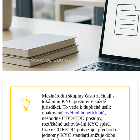
Mezinárodní skupiny často začínají s
lokálními KYC postupy v každé
jurisdikci. To vede k duplicitě úsilí:
opakované
ověření beneficientů
,
neshodné CDD/EDD postupy,
roztříštěné uchovávání KYC spisů.
Praxe COREDO potvrzuje: přechod na
jednotný KYC standard snižuje dobu