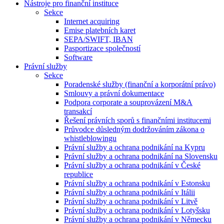
Nástroje pro finanční instituce
Sekce
Internet acquiring
Emise platebních karet
SEPA/SWIFT, IBAN
Pasportizace společností
Software
Právní služby
Sekce
Poradenské služby (finanční a korporátní právo)
Smlouvy a právní dokumentace
Podpora corporate a souprovázení M&A
transakcí
Řešení právních sporů s finančními institucemi
Průvodce důsledným dodržováním zákona o
whistleblowingu
Právní služby a ochrana podnikání na Kypru
Právní služby a ochrana podnikání na Slovensku
Právní služby a ochrana podnikání v České
republice
Právní služby a ochrana podnikání v Estonsku
Právní služby a ochrana podnikání v Itálii
Právní služby a ochrana podnikání v Litvě
Právní služby a ochrana podnikání v Lotyšsku
Právní služby a ochrana podnikání v Německu