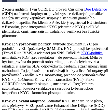
Začněte auditem. Tým COREDO provádí Customer
Due Diligence
(CDD) na úrovni skupiny: mapování vysoce rizikových jurisdikcí,
analýza struktury kapitálové skupiny a stanovení globálního
rizikového apetitu. Pro klienta z Asie, který registroval EU-strukturu
v Estonsku, jsme integrovali eKYC (electronic KYC) s eIDAS
identifikací, čímž jsme zajistili vzdálenou verifikaci bez fyzické
přítomnosti.
Krok 1: Vypracování politiky.
Vytvořte dokument KYC pro
podnikání v EU (požadavky 6AMLD), KYC pro asijské společnosti
(Travel Rule IVMS) a adaptaci pro SNS. Důležité:
KYC-politika
není statické PDF „pro regulátora“, ale provozní nástroj. Měla by
být integrována do procesů onboardingu, periodických revizí a
eskalací, s jasnými SLA, odpovědnými osobami a zaznamenáváním
rozhodnutí. To je přesně to, co očekávají banky a licenční orgány při
prověřování. Zahrňte KYT monitoring, přechod od jednorázového
KYC k průběžnému Know Your Transaction (KYT). Praxe
COREDO: pro fintech skupinu jsme nastavili RegTech pro
automatizaci, logující verifikace a zajišťující kybernetickou
bezpečnost KYC s kontrolou přístupu k datům.
Krok 2: Lokální adaptace.
Jednotný KYC standard: to je jádro,
ale s překryvy. V EU používáme Enhanced Due Diligence (EDD)
pro PEP a sankce podle 6AMLD. V Singapuru — MAS směrnice