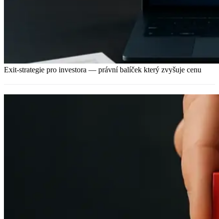
Exit-strategie pro investora — právní balíček který zvyšuje cenu